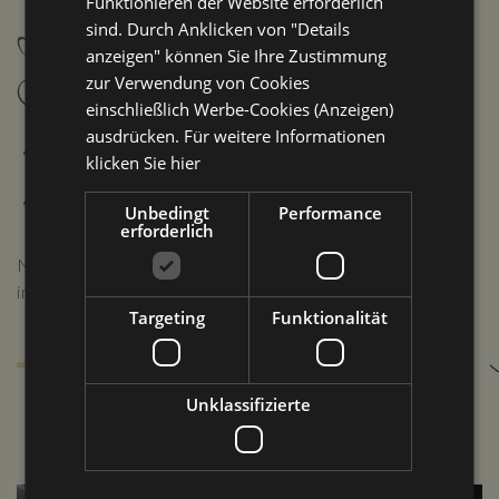
Funktionieren der Website erforderlich
Leben und atmen
sind. Durch Anklicken von "Details
anzeigen" können Sie Ihre Zustimmung
Sie die Marken,
zur Verwendung von Cookies
einschließlich Werbe-Cookies (Anzeigen)
so authentisch wie
ausdrücken. Für weitere Informationen
klicken Sie hier
sie nur sein können
Unbedingt
Performance
erforderlich
Nehmen Sie ein Stück dieser wunderbaren Region für
immer mit nach Hause.
Targeting
Funktionalität
Gestalten Sie sich aus unseren Vorschlägen Ihren
individuellen Aufenthalt
Unklassifizierte